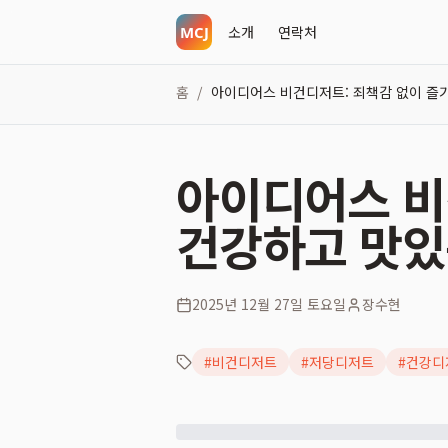
소개
연락처
홈
아이디어스 비건디저트: 죄책감 없이 즐
/
아이디어스 비
건강하고 맛있
2025년 12월 27일 토요일
장수현
#
비건디저트
#
저당디저트
#
건강디