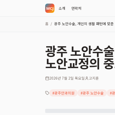
소개
연락처
홈
광주 노안수술, 개인의 생활 패턴에 맞춘
/
광주 노안수술
노안교정의 
2026년 7월 2일 목요일
고지훈
#
광주안과의원
#
광주 노안수술
#
광